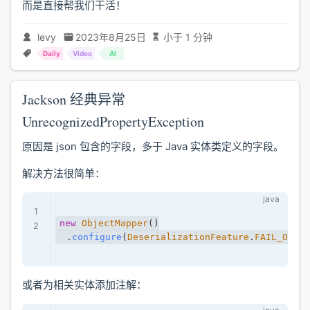
而是直接帮我们干活！
levy
2023年8月25日
小于 1 分钟
Daily
Video
AI
Jackson 经典异常
UnrecognizedPropertyException
原因是 json 包含的字段，多于 Java 实体类定义的字段。
解决方法很简单：
new
ObjectMapper
(
)
.
configure
(
DeserializationFeature
.
FAIL_ON_UN
或者为相关实体添加注解：