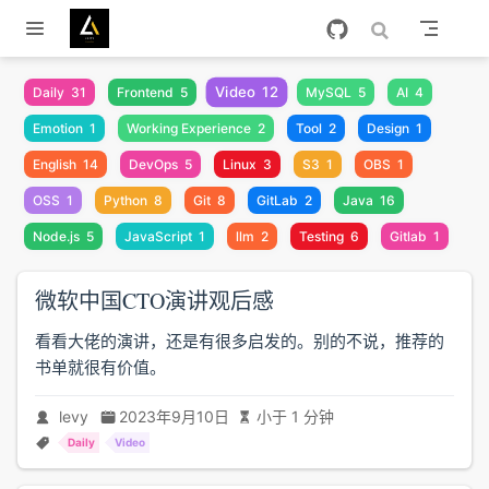
跳至主要內容
Video
12
Daily
31
Frontend
5
MySQL
5
AI
4
Emotion
1
Working Experience
2
Tool
2
Design
1
English
14
DevOps
5
Linux
3
S3
1
OBS
1
OSS
1
Python
8
Git
8
GitLab
2
Java
16
Node.js
5
JavaScript
1
llm
2
Testing
6
Gitlab
1
微软中国CTO演讲观后感
看看大佬的演讲，还是有很多启发的。别的不说，推荐的
书单就很有价值。
levy
2023年9月10日
小于 1 分钟
Daily
Video