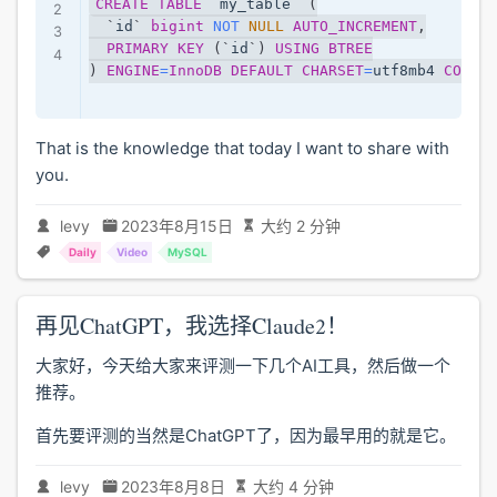
CREATE
TABLE
`
my_table
`
(
`
id
`
bigint
NOT
NULL
AUTO_INCREMENT
,
PRIMARY
KEY
(
`
id
`
)
USING
BTREE
)
ENGINE
=
InnoDB
DEFAULT
CHARSET
=
utf8mb4 
COLLAT
That is the knowledge that today I want to share with
you.
levy
2023年8月15日
大约 2 分钟
Daily
Video
MySQL
再见ChatGPT，我选择Claude2！
大家好，今天给大家来评测一下几个AI工具，然后做一个
推荐。
首先要评测的当然是ChatGPT了，因为最早用的就是它。
levy
2023年8月8日
大约 4 分钟