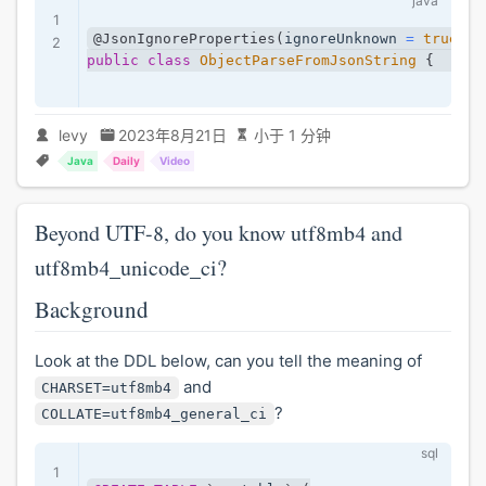
@JsonIgnoreProperties
(
ignoreUnknown 
=
true
)
public
class
ObjectParseFromJsonString
{
}
levy
2023年8月21日
小于 1 分钟
Java
Daily
Video
Beyond UTF-8, do you know utf8mb4 and
utf8mb4_unicode_ci?
Background
Look at the DDL below, can you tell the meaning of
and
CHARSET=utf8mb4
?
COLLATE=utf8mb4_general_ci