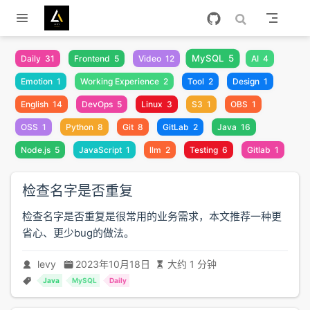
跳至主要內容
MySQL
5
Daily
31
Frontend
5
Video
12
AI
4
Emotion
1
Working Experience
2
Tool
2
Design
1
English
14
DevOps
5
Linux
3
S3
1
OBS
1
OSS
1
Python
8
Git
8
GitLab
2
Java
16
Node.js
5
JavaScript
1
llm
2
Testing
6
Gitlab
1
检查名字是否重复
检查名字是否重复是很常用的业务需求，本文推荐一种更
省心、更少bug的做法。
levy
2023年10月18日
大约 1 分钟
Java
MySQL
Daily