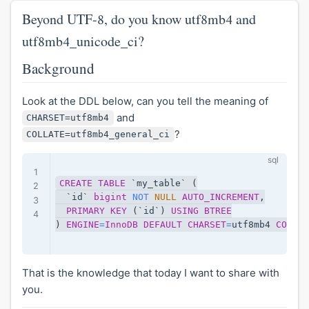
Beyond UTF-8, do you know utf8mb4 and
utf8mb4_unicode_ci?
Background
Look at the DDL below, can you tell the meaning of
and
CHARSET=utf8mb4
?
COLLATE=utf8mb4_general_ci
CREATE
TABLE
`
my_table
`
(
`
id
`
bigint
NOT
NULL
AUTO_INCREMENT
,
PRIMARY
KEY
(
`
id
`
)
USING
BTREE
)
ENGINE
=
InnoDB
DEFAULT
CHARSET
=
utf8mb4 
COLLAT
That is the knowledge that today I want to share with
you.