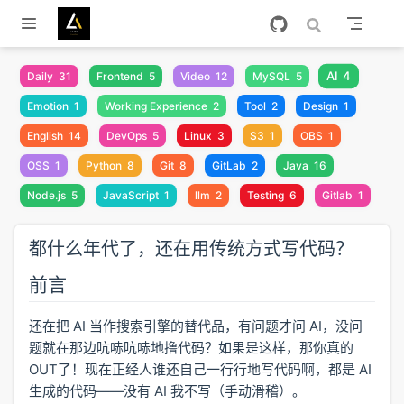
跳至主要內容
AI
4
Daily
31
Frontend
5
Video
12
MySQL
5
Emotion
1
Working Experience
2
Tool
2
Design
1
English
14
DevOps
5
Linux
3
S3
1
OBS
1
OSS
1
Python
8
Git
8
GitLab
2
Java
16
Node.js
5
JavaScript
1
llm
2
Testing
6
Gitlab
1
都什么年代了，还在用传统方式写代码？
前言
还在把 AI 当作搜索引擎的替代品，有问题才问 AI，没问
题就在那边吭哧吭哧地撸代码？如果是这样，那你真的
OUT了！现在正经人谁还自己一行行地写代码啊，都是 AI
生成的代码——没有 AI 我不写（手动滑稽）。