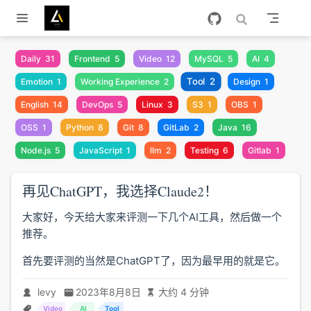
跳至主要內容
Daily
31
Frontend
5
Video
12
MySQL
5
AI
4
Tool
2
Emotion
1
Working Experience
2
Design
1
English
14
DevOps
5
Linux
3
S3
1
OBS
1
OSS
1
Python
8
Git
8
GitLab
2
Java
16
Node.js
5
JavaScript
1
llm
2
Testing
6
Gitlab
1
再见ChatGPT，我选择Claude2！
大家好，今天给大家来评测一下几个AI工具，然后做一个
推荐。
首先要评测的当然是ChatGPT了，因为最早用的就是它。
levy
2023年8月8日
大约 4 分钟
Video
AI
Tool