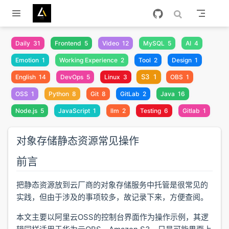
跳至主要內容
Daily
31
Frontend
5
Video
12
MySQL
5
AI
4
Emotion
1
Working Experience
2
Tool
2
Design
1
S3
1
English
14
DevOps
5
Linux
3
OBS
1
OSS
1
Python
8
Git
8
GitLab
2
Java
16
Node.js
5
JavaScript
1
llm
2
Testing
6
Gitlab
1
对象存储静态资源常见操作
前言
把静态资源放到云厂商的对象存储服务中托管是很常见的
实践，但由于涉及的事项较多，故记录下来，方便查阅。
本文主要以阿里云OSS的控制台界面作为操作示例，其逻